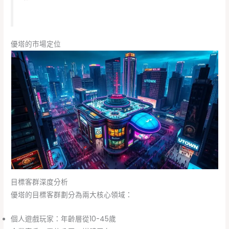
優塔的市場定位
目標客群深度分析
優塔的目標客群劃分為兩大核心領域：
個人遊戲玩家：年齡層從10-45歲