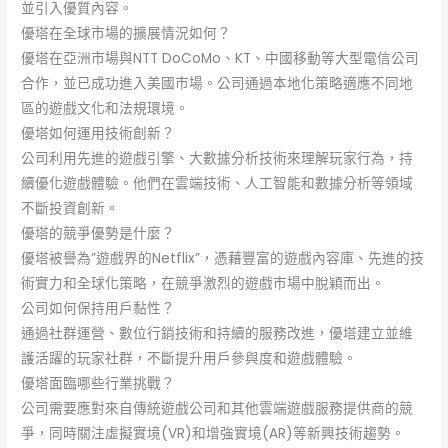
並引入優質內容。
優塔在全球市場的擴展情況如何？
優塔在亞洲市場與NTT DoCoMo、KT、中國移動等大型電信公司
合作，並已成功進入美國市場。公司通過本地化策略適應不同地
區的遊戲文化和法規環境。
優塔如何運用技術創新？
公司利用先進的遊戲引擎、大數據分析技術來理解玩家行為，持
續優化遊戲體驗。他們在雲端技術、人工智能和數據分析等領域
不斷投資創新。
優塔的競爭優勢是什麼？
優塔被譽為”遊戲界的Netflix”，憑藉豐富的遊戲內容庫、先進的技
術實力和全球化策略，在競爭激烈的遊戲市場中脫穎而出。
公司如何保持用戶黏性？
通過社群運營、數位行銷技術和持續的服務改進，優塔建立並維
護活躍的玩家社群，不斷提升用戶參與度和遊戲體驗。
優塔面臨哪些行業挑戰？
公司需要應對來自傳統遊戲公司和其他雲端遊戲服務提供商的競
爭，同時關注虛擬實境(VR)和增強實境(AR)等新興技術趨勢。