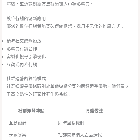
體驗，並通過創新方法持續擴大市場影響力。
數位行銷的創新應用
優塔的數位行銷策略突破傳統框架，採用多元化的推廣方式：
精準社交媒體投放
影響力行銷合作
客製化搜尋引擎優化
互動式內容行銷
社群運營的獨特模式
社群運營是優塔區別於其他遊戲公司的關鍵競爭優勢。他們建立
了高度黏性的玩家社群生態系統：
社群運營特點
具體做法
互動設計
即時回饋機制
玩家參與
社群意見納入產品迭代