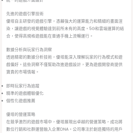
統一的遊戲介面設計
先進的遊戲引擎技術
優塔自主研發的遊戲引擎，憑藉強大的運算能力和精細的畫面渲
染，讓遊戲的視覺體驗達到前所未有的高度。5G和雲端運算的結
合，使得高規格遊戲能在普通手機上流暢運行。
數據分析與玩家行為洞察
透過精密的數據分析技術，優塔能深入理解玩家的行為模式和遊
戲偏好。這些洞察不僅幫助改進遊戲設計，更為遊戲開發商提供
寶貴的市場情報。
即時玩家行為追蹤
精準的遊戲體驗優化
個性化遊戲推薦
優塔的營運策略
在競爭激烈的遊戲市場中，優塔展現出卓越的營運策略，成功將
數位行銷和社群運營融入企業DNA。公司專注於創造獨特的用戶