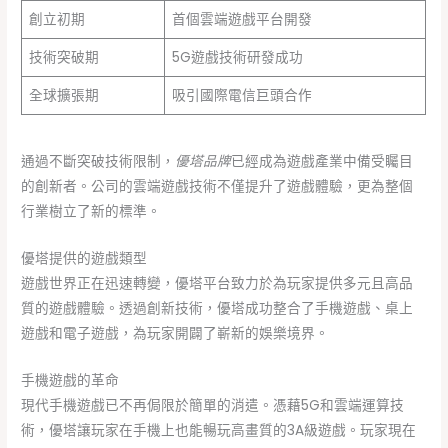
創立初期
首個雲端遊戲平台開發
技術突破期
5G遊戲技術研發成功
全球擴張期
吸引國際電信巨頭合作
通過不斷突破技術限制，
優塔品牌
已經成為遊戲產業中備受矚目
的創新者。公司的雲端遊戲技術不僅提升了遊戲體驗，更為整個
行業樹立了新的標準。
優塔提供的遊戲類型
遊戲世界正在迅速轉變，優塔平台致力於為玩家提供多元且高品
質的遊戲體驗。透過創新技術，優塔成功整合了手機遊戲、桌上
遊戲和電子遊戲，為玩家開闢了嶄新的娛樂境界。
手機遊戲的革命
現代手機遊戲已不再侷限於簡單的消遣。憑藉5G和雲端運算技
術，優塔讓玩家在手機上也能暢玩高畫質的3A級遊戲。玩家現在