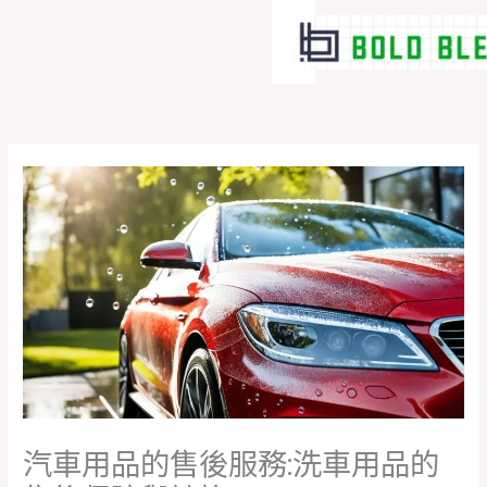
跳
至
主
要
內
容
汽車用品的售後服務:洗車用品的