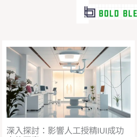
跳
至
主
要
內
容
深入探討：影響人工授精IUI成功