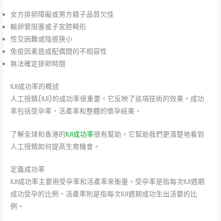
女方排卵障礙或男方精子品質欠佳
輸卵管阻塞或子宮腔畸形
性交困難或陰道狹小
免疫因素造成配偶間的不相容性
無法確定排卵時間
IUI成功率的概述
人工授精(IUI)的成功率很重要。它反映了這項技術的效果。成功
率包括受孕率、活產率和整體的懷孕結果。
了解全球和香港的
IUI成功率
很有幫助。它幫助我們更清楚地看到
人工授精如何提高生育機會。
定義成功率
IUI成功率主要用受孕率和活產率來衡量。受孕率是指每次IUI週期
成功受孕的比例。活產率則是指每次IUI週期成功生出活嬰的比
例。