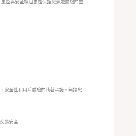
。風控與安全模組更是保護您遊戲體驗的重
質、安全性和用戶體驗的執著承諾。無論您
與交易安全。