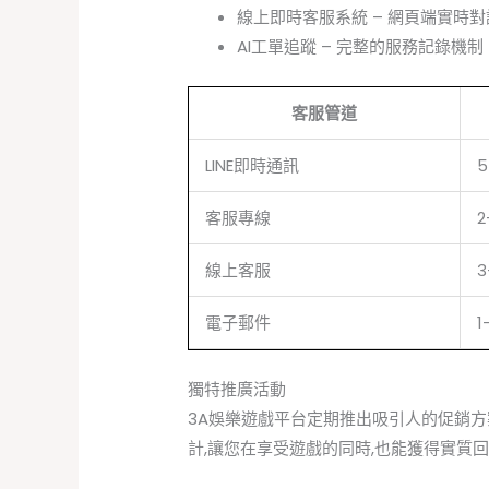
線上即時客服系統 – 網頁端實時對
AI工單追蹤 – 完整的服務記錄機制
客服管道
LINE即時通訊
5
客服專線
線上客服
電子郵件
1
獨特推廣活動
3A娛樂遊戲平台定期推出吸引人的促銷
計,讓您在享受遊戲的同時,也能獲得實質