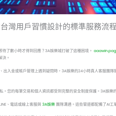
對台灣用戶習慣設計的標準服務流
等待了數小時才得到回應？3A娛樂城打破了這種困境。
aaawin.pa
解決。
、出入金或帳戶管理上遇到疑問時，3A娛樂的24小時真人客服團
護您的隱私。您的每筆交易和個人資訊都受到完整的安全制度保護。3A娛
INE、電話或線上客服與
3A娛樂
團隊溝通。這些管道都配備了AI工