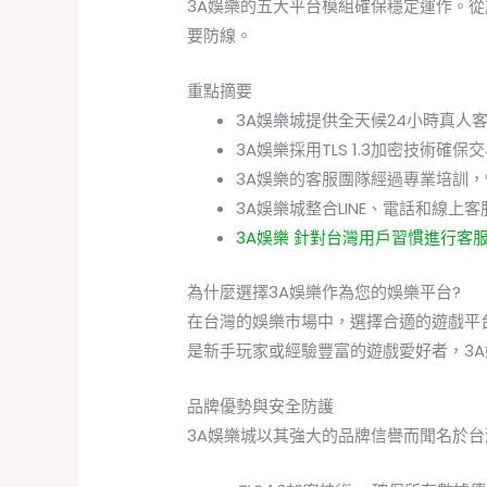
3A娛樂的五大平台模組確保穩定運作。
要防線。
重點摘要
3A娛樂城提供全天候24小時真人
3A娛樂採用TLS 1.3加密技術確保
3A娛樂的客服團隊經過專業培訓
3A娛樂城整合LINE、電話和線上
3A娛樂
針
對台灣用戶習慣進行客
為什麼選擇3A娛樂作為您的娛樂平台?
在台灣的娛樂市場中，選擇合適的遊戲平
是新手玩家或經驗豐富的遊戲愛好者，3
品牌優勢與安全防護
3A娛樂城以其強大的品牌信譽而聞名於