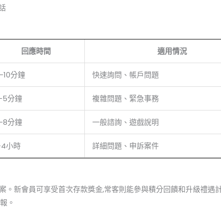
話
回應時間
適用情況
-10分鐘
快速詢問、帳戶問題
2-5分鐘
複雜問題、緊急事務
3-8分鐘
一般諮詢、遊戲說明
-4小時
詳細問題、申訴案件
方案。新會員可享受首次存款獎金,常客則能參與積分回饋和升級禮遇
回報。