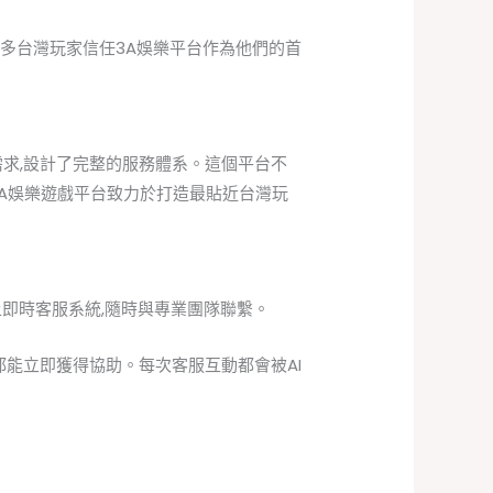
多台灣玩家信任3A娛樂平台作為他們的首
需求,設計了完整的服務體系。這個平台不
3A娛樂遊戲平台致力於打造最貼近台灣玩
上即時客服系統,隨時與專業團隊聯繫。
都能立即獲得協助。每次客服互動都會被AI