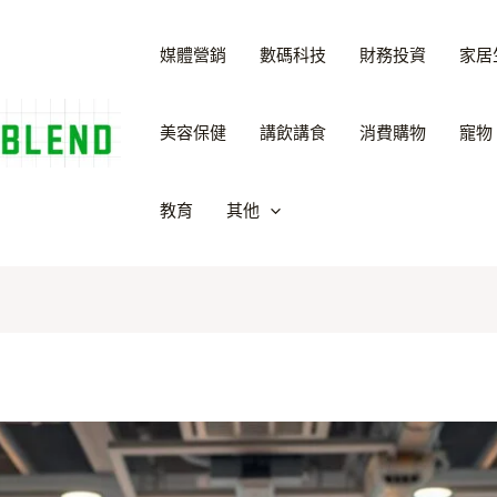
媒體營銷
數碼科技
財務投資
家居
美容保健
講飲講食
消費購物
寵物
教育
其他