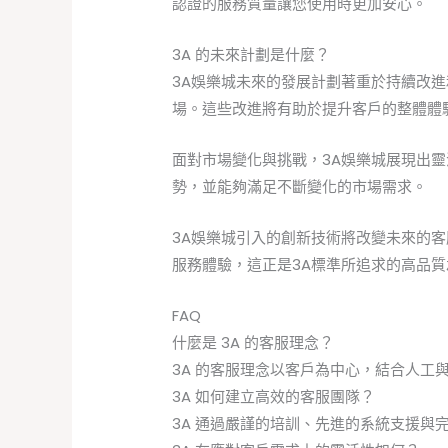
認證的服務質量讓您使用時更加安心。
3A 的未來計劃是什麼？
3A娛樂城未來的發展計劃著重於持續改
場。這些改進將有助於提升客戶的整體體
面對市場變化與挑戰，3A娛樂城展現出
勢，並能夠滿足不斷變化的市場需求。
3A娛樂城引入的創新技術將改變未來的
服務體驗，這正是3A標準所追求的高品質
FAQ
什麼是 3A 的客服理念？
3A 的客服理念以客戶為中心，結合人工
3A 如何建立高效的客服團隊？
3A 通過嚴謹的培訓、先進的系統支援