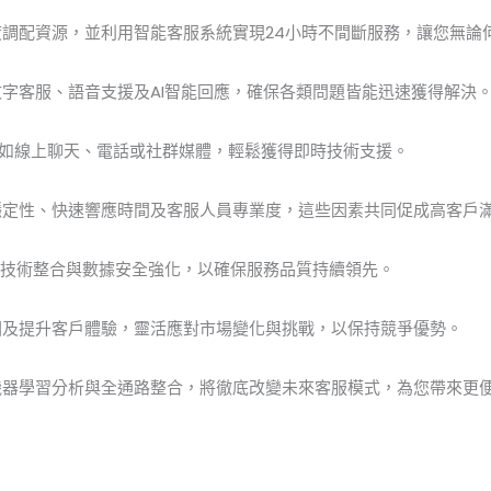
度調配資源，並利用智能客服系統實現24小時不間斷服務，讓您無論
文字客服、語音支援及AI智能回應，確保各類問題皆能迅速獲得解決
，如線上聊天、電話或社群媒體，輕鬆獲得即時技術支援。
穩定性、快速響應時間及客服人員專業度，這些因素共同促成高客戶滿
AI技術整合與數據安全強化，以確保服務品質持續領先。
範圍及提升客戶體驗，靈活應對市場變化與挑戰，以保持競爭優勢。
機器學習分析與全通路整合，將徹底改變未來客服模式，為您帶來更