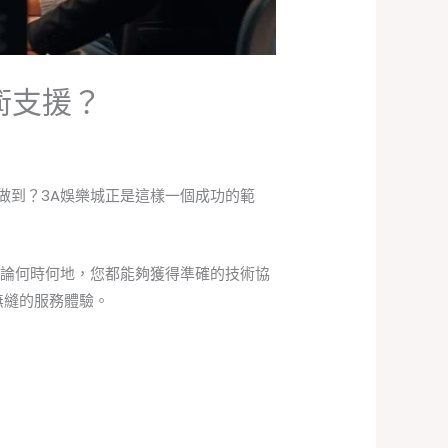
術支援？
做到？3A娛樂城正是這樣一個成功的範
無論何時何地，您都能夠獲得準確的技術協
無縫的服務體驗。