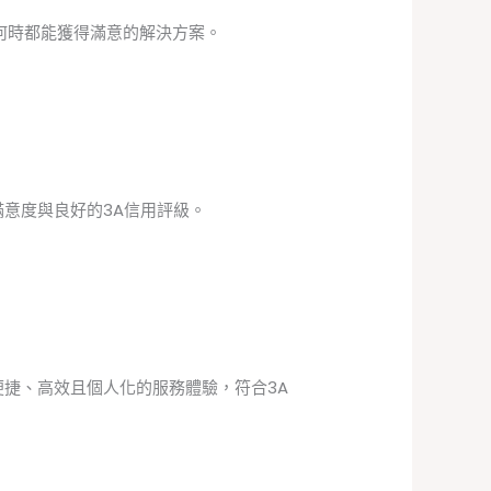
何時都能獲得滿意的解決方案。
。
意度與良好的3A信用評級。
便捷、高效且個人化的服務體驗，符合3A