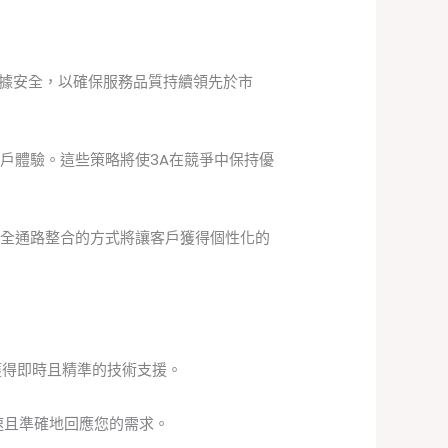
數據安全，以確保服務品質持續領先於市
戶體驗。這些策略將使3A在競爭中保持優
。全通路整合的方式將讓客戶獲得個性化的
獲得即時且精準的技術支援。
速且準確地回應您的需求。